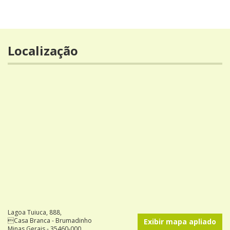
Localização
Lagoa Tuiuca, 888,
Casa Branca - Brumadinho
Exibir mapa apliado
Minas Gerais - 35460-000