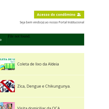
Acesso do condômino
Seja bem vindo(a) ao nosso Portal Institucional
o
Coleta de lixo da Aldeia
Zica, Dengue e Chikungunya.
Visita domiciliar da OCA