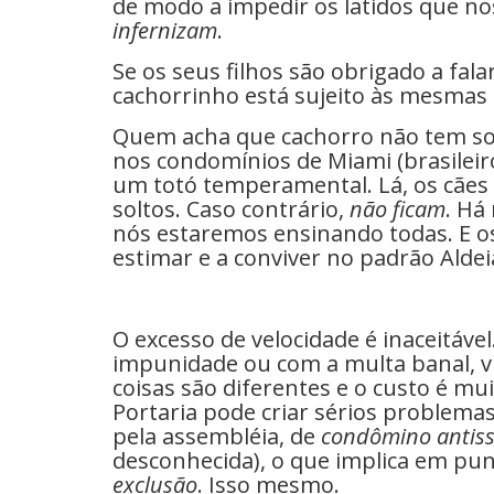
de modo a impedir os latidos que n
infernizam
.
Se os seus filhos são obrigado a fala
cachorrinho está sujeito às mesmas 
Quem acha que cachorro não tem sol
nos condomínios de Miami (brasileir
um totó temperamental. Lá, os cães
soltos. Caso contrário,
não ficam
. Há
nós estaremos ensinando todas. E os
estimar e a conviver no padrão Aldei
O excesso de velocidade é inaceitáv
impunidade ou com a multa banal, vig
coisas são diferentes e o custo é mu
Portaria pode criar sérios problemas.
pela assembléia, de
condômino antiss
desconhecida), o que implica em pu
exclusão
. Isso mesmo.