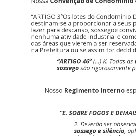
Nossa
Convenção de Condomínio
“ARTIGO 3°Os lotes do Condomínio
destinam-se a proporcionar a seus p
lazer para descanso, sossegoe conví
nenhuma atividade industrial e come
das áreas que vierem a ser reservada
na Prefeitura ou se assim for decidi
o
“ARTIGO 46
(...) K. Todas as
sossego
são rigorosamente p
Nosso
Regimento Interno
espe
“E. SOBRE FOGOS E DEMAI
2. Deverão ser observ
sossego e silêncio
, ap